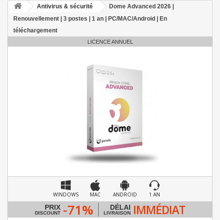
Antivirus & sécurité
Dome Advanced 2026 |
Renouvellement | 3 postes | 1 an | PC/MAC/Android | En
téléchargement
LICENCE ANNUEL
WINDOWS
MAC
ANDROID
1 AN
-71%
IMMÉDIAT
PRIX
DÉLAI
DISCOUNT
LIVRAISON