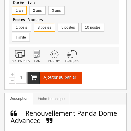
Durée
- 1 an
1 an
2 ans
3 ans
Postes
- 3 postes
1 poste
3 postes
5 postes
10 postes
Illimité
3 APPAREILS
1 AN
EUROPE
FRANÇAIS
Ajouter au panier
Description
Fiche technique
Renouvellement Panda Dome
Advanced