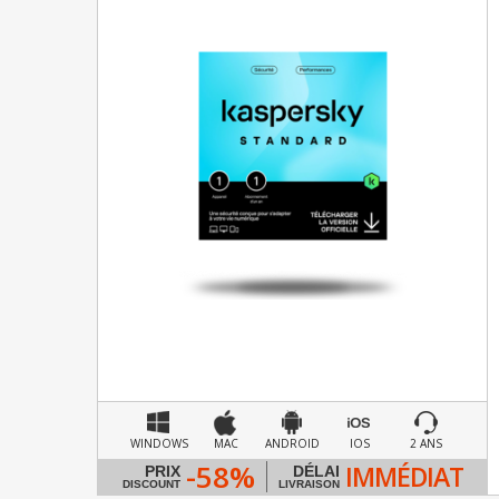
WINDOWS
MAC
ANDROID
IOS
2 ANS
-58%
IMMÉDIAT
PRIX
DÉLAI
DISCOUNT
LIVRAISON