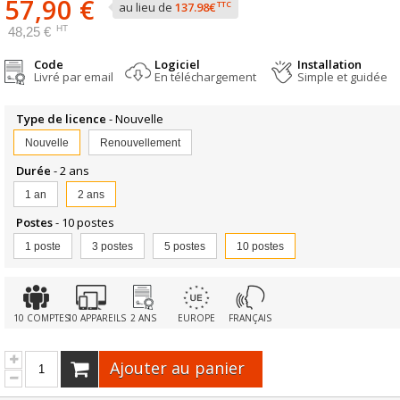
57,90 €
TTC
au lieu de
137.98€
HT
48,25 €
Code
Logiciel
Installation
Livré par email
En téléchargement
Simple et guidée
Type de licence
- Nouvelle
Nouvelle
Renouvellement
Durée
- 2 ans
1 an
2 ans
Postes
- 10 postes
1 poste
3 postes
5 postes
10 postes
10 COMPTES
10 APPAREILS
2 ANS
EUROPE
FRANÇAIS
Ajouter au panier