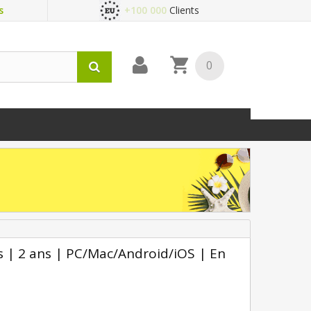
s
+100 000
Clients
0
s | 2 ans | PC/Mac/Android/iOS | En