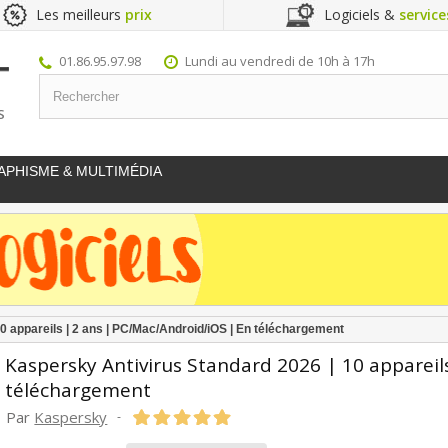
Les meilleurs
prix
Logiciels &
service
01.86.95.97.98
Lundi au vendredi de 10h à 17h
S
APHISME & MULTIMÉDIA
10 appareils | 2 ans | PC/Mac/Android/iOS | En téléchargement
Kaspersky Antivirus Standard 2026 | 10 appareil
téléchargement
Par
Kaspersky
-