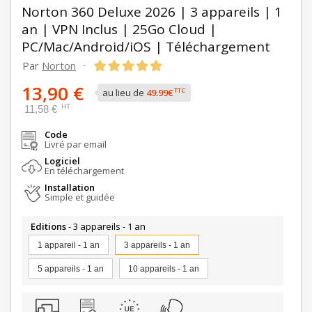
Norton 360 Deluxe 2026 | 3 appareils | 1
an | VPN Inclus | 25Go Cloud |
PC/Mac/Android/iOS | Téléchargement
Par
Norton
-
13,90 €
TTC
au lieu de
49.99€
HT
11,58 €
Code
Livré par email
Logiciel
En téléchargement
Installation
Simple et guidée
Editions
- 3 appareils - 1 an
1 appareil - 1 an
3 appareils - 1 an
5 appareils - 1 an
10 appareils - 1 an