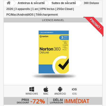
Antivirus & sécurité
Suites de sécurité
360 Deluxe
2026 | 3 appareils | 1 an | VPN Inclus | 25Go Cloud |
PC/Mac/Android/iOS | Téléchargement
PROMO !
LICENCE ANNUEL
WINDOWS
MAC
ANDROID
IOS
-72%
IMMÉDIAT
PRIX
DÉLAI
DISCOUNT
LIVRAISON