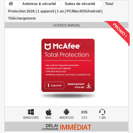
Antivirus & sécurité
Suites de sécurité
Total
Protection 2026 | 1 appareil | 1 an | PC/Mac/iOS/Android |
Téléchargement
PROMO !
LICENCE ANNUEL
WINDOWS
MAC
ANDROID
IOS
1 AN
IMMÉDIAT
DÉLAI
LIVRAISON