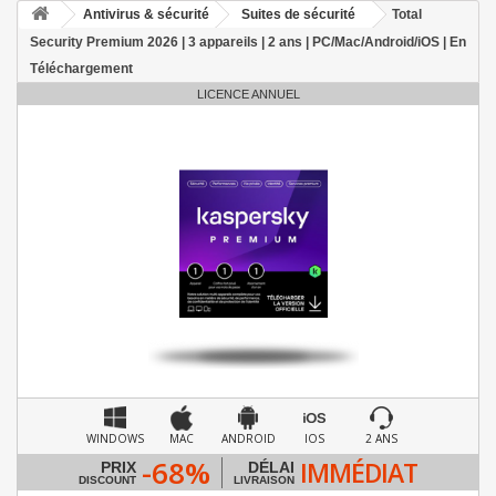
Antivirus & sécurité
Suites de sécurité
Total
Security Premium 2026 | 3 appareils | 2 ans | PC/Mac/Android/iOS | En
Téléchargement
LICENCE ANNUEL
WINDOWS
MAC
ANDROID
IOS
2 ANS
-68%
IMMÉDIAT
PRIX
DÉLAI
DISCOUNT
LIVRAISON