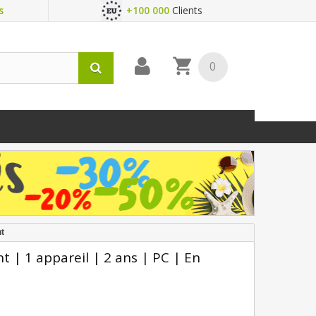
s
+100 000
Clients
0
nt
 | 1 appareil | 2 ans | PC | En