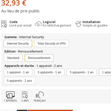
32,93 €
Au lieu de
prix public
Code
Logiciel
Installation
Livré par email
En téléchargement
Simple et guidée
Gamme
- Internet Security
Internet Security
Total Security et VPN
Edition
- Renouvellement
Standard
Renouvellement
Appareils et durée
- 1 appareil - 2 ans
1 appareil - 1 an
3 appareils - 1 an
5 appareils - 1 an
1 appa
5 appareils - 2 ans
1 APPAREIL
2 ANS
FRANÇAIS