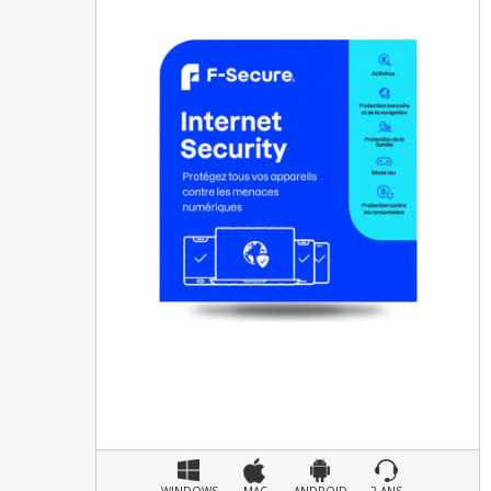
WINDOWS
MAC
ANDROID
2 ANS