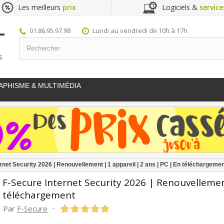
Les meilleurs
prix
Logiciels &
service
01.86.95.97.98
Lundi au vendredi de 10h à 17h
S
APHISME & MULTIMÉDIA
ernet Security 2026 | Renouvellement | 1 appareil | 2 ans | PC | En téléchargeme
F-Secure Internet Security 2026 | Renouvellement
téléchargement
Par
F-Secure
-