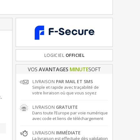
FRANCE
LOGICIEL
& EUROPE
OFFICIEL
VOS
AVANTAGES
MINUTE
SOFT
LIVRAISON
PAR MAIL ET SMS
Simple et rapide avec traçabilité de
votre livraison où que vous soyez
F-
LIVRAISON
GRATUITE
Dans toute l’Europe par voie numérique
avec code et liens de téléchargement
LIVRAISON
IMMÉDIATE
La livraison est effectuée dès validation