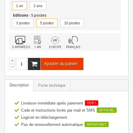
1 an
2 ans
Editions
- 5 postes
3 postes
5 postes
10 postes
5 APPAREILS
1 AN
EUROPE
FRANÇAIS
Ajouter au panier
Description
Fiche technique
Livraison immédiate après paiement
TOP !
Code et instructions livrés par mail et SMS
OFFICIEL
Logiciel en téléchargement
Pas de renouvellement automatique
IMPORTANT