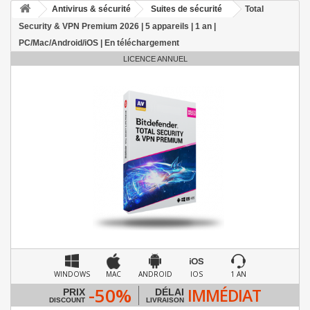
Antivirus & sécurité
Suites de sécurité
Total
Security & VPN Premium 2026 | 5 appareils | 1 an |
PC/Mac/Android/iOS | En téléchargement
LICENCE ANNUEL
WINDOWS
MAC
ANDROID
IOS
1 AN
-50%
IMMÉDIAT
PRIX
DÉLAI
DISCOUNT
LIVRAISON