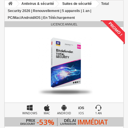
Antivirus & sécurité
Suites de sécurité
Total
Security 2026 | Renouvellement | 5 appareils | 1 an |
PC/Mac/Android/iOS | En Téléchargement
PROMO !
LICENCE ANNUEL
WINDOWS
MAC
ANDROID
IOS
1 AN
-53%
IMMÉDIAT
PRIX
DÉLAI
DISCOUNT
LIVRAISON