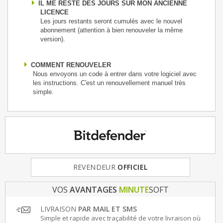
IL ME RESTE DES JOURS SUR MON ANCIENNE
LICENCE
Les jours restants seront cumulés avec le nouvel
abonnement (attention à bien renouveler la même
version).
COMMENT RENOUVELER
Nous envoyons un code à entrer dans votre logiciel avec
les instructions. C'est un renouvellement manuel très
simple.
REVENDEUR
FRANCE
& EUROPE
OFFICIEL
VOS
AVANTAGES
MINUTE
SOFT
LIVRAISON
PAR MAIL ET SMS
Simple et rapide avec traçabilité de votre livraison où