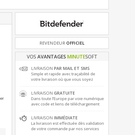
REVENDEUR
FRANCE
& EUROPE
OFFICIEL
VOS
AVANTAGES
MINUTE
SOFT
LIVRAISON
PAR MAIL ET SMS
Simple et rapide avec traçabilité de
votre livraison où que vous soyez
LIVRAISON
GRATUITE
Dans toute l’Europe par voie numérique
er
avec code et liens de téléchargement
LIVRAISON
IMMÉDIATE
La livraison est effectuée dès validation
de votre commande par nos services