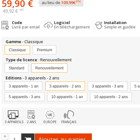
59,90 €
TTC
au lieu de
109.99€
HT
49,92 €
Code
Logiciel
Installation
Livré par email
En téléchargement
Simple et guidée
Gamme
- Classique
Classique
Premium
Type de licence
- Renouvellement
Standard
Renouvellement
Editions
- 3 appareils - 2 ans
3 appareils - 1 an
3 appareils - 2 ans
3 appareils - 3 ans
5 a
5 appareils - 3 ans
10 appareils - 1 an
10 appareils - 2 ans
3 APPAREILS
2 ANS
EUROPE
FRANÇAIS
Ajouter au panier