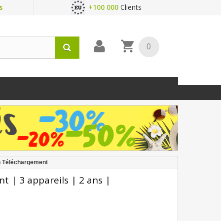
s
+100 000
Clients
0
En Téléchargement
t | 3 appareils | 2 ans |