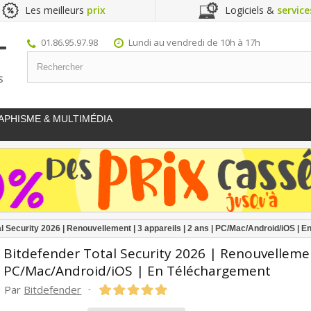
Les meilleurs
prix
Logiciels &
service
01.86.95.97.98
Lundi au vendredi de 10h à 17h
S
APHISME & MULTIMÉDIA
al Security 2026 | Renouvellement | 3 appareils | 2 ans | PC/Mac/Android/iOS | 
Bitdefender Total Security 2026 | Renouvellemen
PC/Mac/Android/iOS | En Téléchargement
Par
Bitdefender
-