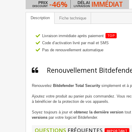
-46%
IMMÉDIAT
PRIX
DÉLAI
DISCOUNT
LIVRAISON
Description
Fiche technique
Livraison immédiate après paiement
TOP
Code d’activation livré par mail et SMS
Pas de renouvellement automatique
Renouvellement Bitdefende
Renouvelez
Bitdefender Total Security
simplement et à pr
Ajoutez votre produit au panier puis commandez. Vous re
à bénéficier de la protection de vos appareils.
Soyez toujours à jour et
obtenez la dernière version
tout 
versions
par votre logiciel Bitdefender.
QUESTIONS
FRÉQUENTES
IMPORTANT