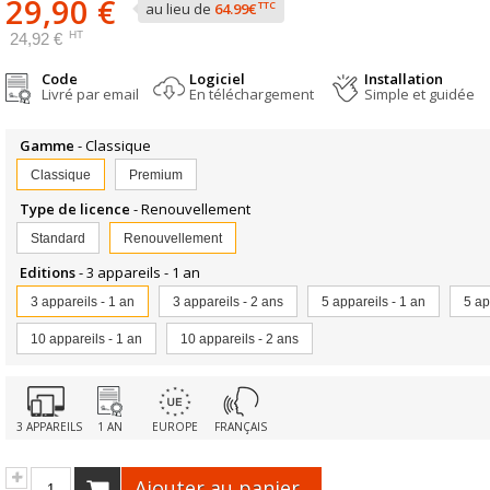
29,90 €
TTC
au lieu de
64.99€
HT
24,92 €
Code
Logiciel
Installation
Livré par email
En téléchargement
Simple et guidée
Gamme
- Classique
Classique
Premium
Type de licence
- Renouvellement
Standard
Renouvellement
Editions
- 3 appareils - 1 an
3 appareils - 1 an
3 appareils - 2 ans
5 appareils - 1 an
5 ap
10 appareils - 1 an
10 appareils - 2 ans
3 APPAREILS
1 AN
EUROPE
FRANÇAIS
Ajouter au panier