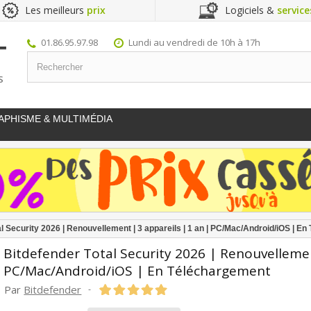
Les meilleurs
prix
Logiciels &
service
01.86.95.97.98
Lundi au vendredi de 10h à 17h
S
APHISME & MULTIMÉDIA
al Security 2026 | Renouvellement | 3 appareils | 1 an | PC/Mac/Android/iOS | E
Bitdefender Total Security 2026 | Renouvellemen
PC/Mac/Android/iOS | En Téléchargement
Par
Bitdefender
-