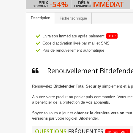
-54%
IMMÉDIAT
PRIX
DÉLAI
DISCOUNT
LIVRAISON
Description
Fiche technique
Livraison immédiate après paiement
TOP
Code d’activation livré par mail et SMS
Pas de renouvellement automatique
Renouvellement Bitdefende
Renouvelez
Bitdefender Total Security
simplement et à pr
Ajoutez votre produit au panier puis commandez. Vous re
à bénéficier de la protection de vos appareils.
Soyez toujours à jour et
obtenez la dernière version
tout 
versions
par votre logiciel Bitdefender.
QUESTIONS
FRÉQUENTES
IMPORTANT