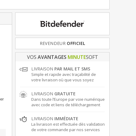
REVENDEUR
FRANCE
& EUROPE
OFFICIEL
VOS
AVANTAGES
MINUTE
SOFT
LIVRAISON
PAR MAIL ET SMS
Simple et rapide avec traçabilité de
votre livraison où que vous soyez
LIVRAISON
GRATUITE
Dans toute l’Europe par voie numérique
er
avec code et liens de téléchargement
LIVRAISON
IMMÉDIATE
La livraison est effectuée dès validation
de votre commande par nos services