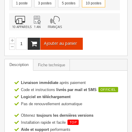
1 poste
3 postes
5 postes
10 postes
10 APPAREILS
1 AN
FRANÇAIS
Ajouter au panier
Description
Fiche technique
Livraison immédiate
après paiement
Code et instructions
livrés par mail et SMS
OFFICIEL
Logiciel en téléchargement
Pas de renouvellement automatique
Obtenez
toujours les dernières versions
Installation rapide et facile
TOP
Aide et support
performants