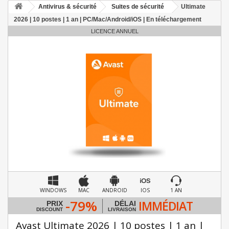
Antivirus & sécurité
Suites de sécurité
Ultimate
2026 | 10 postes | 1 an | PC/Mac/Android/iOS | En téléchargement
LICENCE ANNUEL
WINDOWS
MAC
ANDROID
IOS
1 AN
-79%
IMMÉDIAT
PRIX
DÉLAI
DISCOUNT
LIVRAISON
Avast Ultimate 2026 | 10 postes | 1 an |