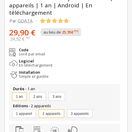
appareils | 1 an | Android | En
téléchargement
Par
GDATA
-
29,90 €
TTC
au lieu de
25,95€
HT
24,92 €
Code
Livré par email
Logiciel
En téléchargement
Installation
Simple et guidée
Durée
- 1 an
1 an
2 ans
3 ans
Editions
- 2 appareils
1 appareil
2 appareils
3 appareils