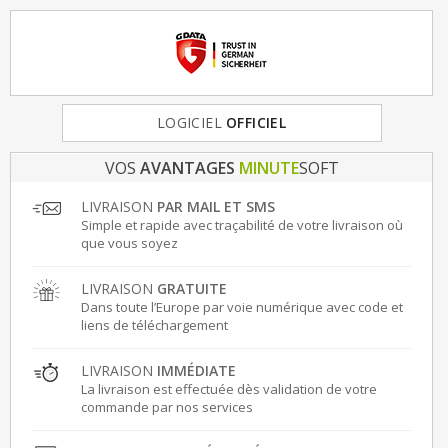
FRANCE
LOGICIEL
& EUROPE
OFFICIEL
VOS
AVANTAGES
MINUTE
SOFT
LIVRAISON
PAR MAIL ET SMS
Simple et rapide avec traçabilité de votre livraison où
que vous soyez
LIVRAISON
GRATUITE
Dans toute l’Europe par voie numérique avec code et
liens de téléchargement
LIVRAISON
IMMÉDIATE
La livraison est effectuée dès validation de votre
commande par nos services