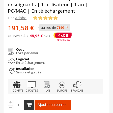
enseignants | 1 utilisateur | 1 an |
PC/MAC | En téléchargement
Par
Adobe
-
191,58 €
TTC
au lieu de
719€
4 x
48,95 €
OU PAYEZ
AVEC
Code
Livré par email
Logiciel
En téléchargement
Installation
Simple et guidée
1 COMPTE
2 POSTES
1 AN
EUROPE
FRANÇAIS
Ajouter au panier