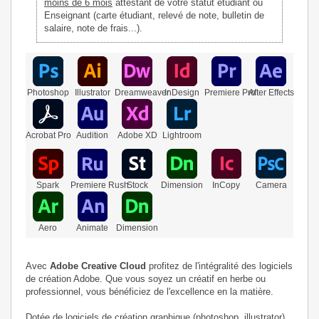
moins de 6 mois
attestant de votre statut étudiant ou
Enseignant (carte étudiant, relevé de note, bulletin de
salaire, note de frais...).
Photoshop
Illustrator
Dreamweaver
InDesign
Premiere Pro
After Effects
Acrobat Pro
Audition
Adobe XD
Lightroom
Spark
Stock
Dimension
InCopy
Premiere Rush
Camera
Aero
Dimension
Animate
Avec
Adobe Creative Cloud
profitez de l'intégralité des logiciels
de création Adobe. Que vous soyez un créatif en herbe ou
professionnel, vous bénéficiez de l'excellence en la matière.
Dotée de logiciels de création graphique (photoshop, illustrator) ,