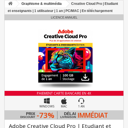
Graphisme & multimédia
Creative Cloud Pro | Etudiant
et enseignants | 1 utilisateur | 1 an | PC/MAC | En téléchargement
LICENCE ANNUEL
PAIEMENT CARTE BANCAIRE EN 4X
WINDOWS
MAC
1 AN
-73%
IMMÉDIAT
PRIX
DÉLAI
DISCOUNT
LIVRAISON
Adobe Creative Cloud Pro | Etudiant et