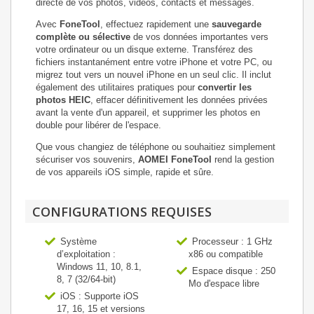
directe de vos photos, vidéos, contacts et messages.
Avec
FoneTool
, effectuez rapidement une
sauvegarde
complète ou sélective
de vos données importantes vers
votre ordinateur ou un disque externe. Transférez des
fichiers instantanément entre votre iPhone et votre PC, ou
migrez tout vers un nouvel iPhone en un seul clic. Il inclut
également des utilitaires pratiques pour
convertir les
photos HEIC
, effacer définitivement les données privées
avant la vente d'un appareil, et supprimer les photos en
double pour libérer de l'espace.
Que vous changiez de téléphone ou souhaitiez simplement
sécuriser vos souvenirs,
AOMEI FoneTool
rend la gestion
de vos appareils iOS simple, rapide et sûre.
CONFIGURATIONS REQUISES
Système
Processeur : 1 GHz
d’exploitation :
x86 ou compatible
Windows 11, 10, 8.1,
Espace disque : 250
8, 7 (32/64-bit)
Mo d'espace libre
iOS : Supporte iOS
17, 16, 15 et versions