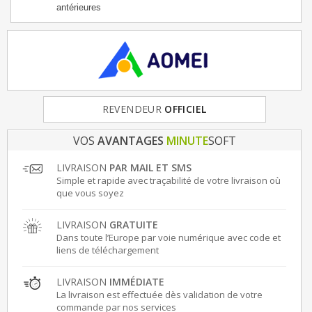
antérieures
REVENDEUR
FRANCE
& EUROPE
OFFICIEL
VOS
AVANTAGES
MINUTE
SOFT
LIVRAISON
PAR MAIL ET SMS
Simple et rapide avec traçabilité de votre livraison où
que vous soyez
LIVRAISON
GRATUITE
Dans toute l’Europe par voie numérique avec code et
liens de téléchargement
LIVRAISON
IMMÉDIATE
La livraison est effectuée dès validation de votre
commande par nos services