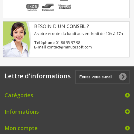
BESOIN D'UN
CONSEIL ?
A votre écoute du lundi au vendredi de 10h à 17h
Téléphone
01 86 95 97 98
E-mail
contact@minutesoft.com
Lettre d'informations
Catégories
Informations
Mon compte