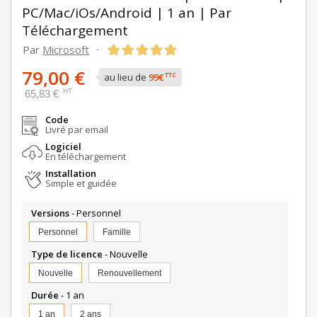
PC/Mac/iOs/Android | 1 an | Par
Téléchargement
Par
Microsoft
-
79,00 €
TTC
au lieu de
99€
HT
65,83 €
Code
Livré par email
Logiciel
En téléchargement
Installation
Simple et guidée
Versions
- Personnel
Personnel
Famille
Type de licence
- Nouvelle
Nouvelle
Renouvellement
Durée
- 1 an
1 an
2 ans