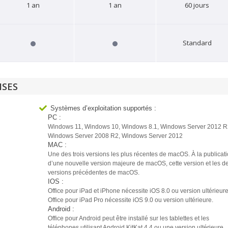
1 an
1 an
60 jours
Standard
ISES
Systèmes d’exploitation supportés :
PC :
Windows 11, Windows 10, Windows 8.1, Windows Server 2012 R
Windows Server 2008 R2, Windows Server 2012
MAC :
Une des trois versions les plus récentes de macOS. À la publicat
d’une nouvelle version majeure de macOS, cette version et les d
versions précédentes de macOS.
IOS :
Office pour iPad et iPhone nécessite iOS 8.0 ou version ultérieure
Office pour iPad Pro nécessite iOS 9.0 ou version ultérieure.
Android :
Office pour Android peut être installé sur les tablettes et les
téléphones utilisant Android KitKat 4.4 ou une version ultérieure