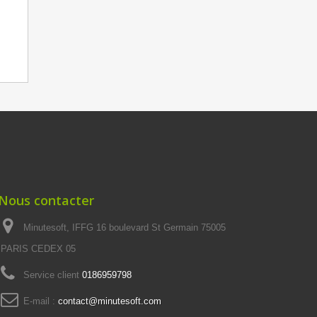
Nous contacter
Minutesoft, IFFG 16 boulevard St Germain 75005
PARIS CEDEX 05
Service client
0186959798
E-mail :
contact@minutesoft.com