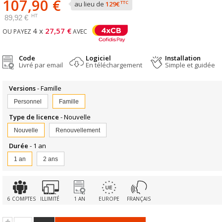
107,90 €
TTC
au lieu de
129€
HT
89,92 €
4 x
27,57 €
OU PAYEZ
AVEC
Code
Logiciel
Installation
Livré par email
En téléchargement
Simple et guidée
Versions
- Famille
Personnel
Famille
Type de licence
- Nouvelle
Nouvelle
Renouvellement
Durée
- 1 an
1 an
2 ans
6 COMPTES
ILLIMITÉ
1 AN
EUROPE
FRANÇAIS