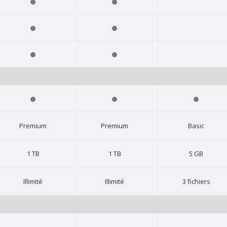
Premium
Premium
Basic
1 TB
1 TB
5 GB
Illimité
Illimité
3 fichiers