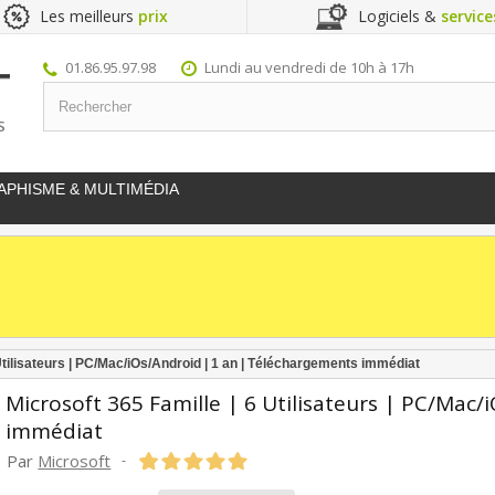
Les meilleurs
prix
Logiciels &
service
01.86.95.97.98
Lundi au vendredi de 10h à 17h
S
APHISME & MULTIMÉDIA
Utilisateurs | PC/Mac/iOs/Android | 1 an | Téléchargements immédiat
Microsoft 365 Famille | 6 Utilisateurs | PC/Mac
immédiat
Par
Microsoft
-