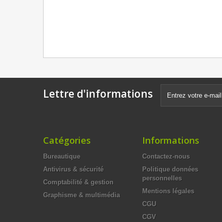
Lettre d'informations
Catégories
Informations
Bureautique
Contactez-nous
Antivirus & sécurité
Politique données
personnelles
Comptabilité & gestion
Mentions légales
Graphisme & multimédia
CGU
CGV