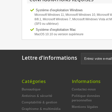
Système d’exploitation Windows
Microsoft Windows 11, Microsoft Windows 10, Microsoft
8/8.1, Microsoft Windows 7, Microsoft Windows Vista et M
(SP3 ou ultérieur)
Système d’exploitation Mac
MacOS 10.10 ou version supérieure
Lettre d'informations
Catégories
Informations
Bureautique
Contactez-nous
Antivirus & sécurité
Politique données
personnelles
Comptabilité & gestion
Mentions légales
Graphisme & multimédia