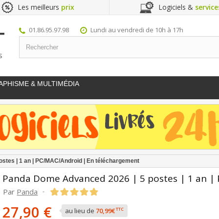
Les meilleurs
prix
Logiciels &
service
01.86.95.97.98
Lundi au vendredi de 10h à 17h
S
APHISME & MULTIMÉDIA
stes | 1 an | PC/MAC/Android | En téléchargement
Panda Dome Advanced 2026 | 5 postes | 1 an |
Par
Panda
-
27,90 €
TTC
au lieu de
70,99€