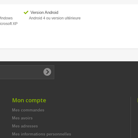
Version Android
 Windows
Android 4 ou version ultérieure
icrosoft XP
Mon compte
Mes commandes
Mes avoirs
Mes adresses
Mes informations personnelles