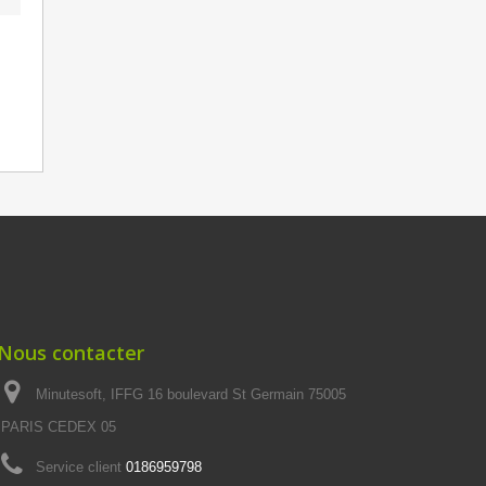
Nous contacter
Minutesoft, IFFG 16 boulevard St Germain 75005
PARIS CEDEX 05
Service client
0186959798