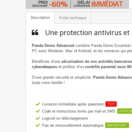
-60%
IMMÉDIAT
PRIX
DÉLAI
DISCOUNT
LIVRAISON
Description
Fiche technique
Une protection antivirus et
Panda Dome Advanced
combine Panda Dome Essential et 
PC sous Windows, Mac et Android, et les menaces qui pèsen
Bénéficiez d’une
sécurisation de vos activités bancaires
cyberattaques
et profitez d’un
contrôle parental sous W
D’une grande sécurité et simplicité,
Panda Dome Advanc
toute votre famille !
Livraison immédiate après paiement
TOP
Code et instructions livrés par mail et SMS
OFFICI
Logiciel en téléchargement
Pas de renouvellement automatique
IMPORTANT