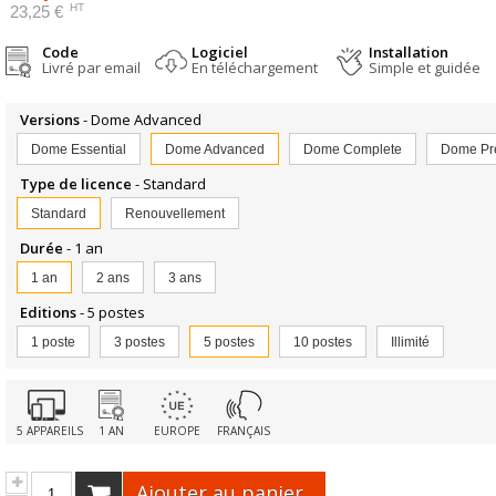
HT
23,25 €
Code
Logiciel
Installation
Livré par email
En téléchargement
Simple et guidée
Versions
- Dome Advanced
Dome Essential
Dome Advanced
Dome Complete
Dome Pr
Type de licence
- Standard
Standard
Renouvellement
Durée
- 1 an
1 an
2 ans
3 ans
Editions
- 5 postes
1 poste
3 postes
5 postes
10 postes
Illimité
5 APPAREILS
1 AN
EUROPE
FRANÇAIS
Ajouter au panier