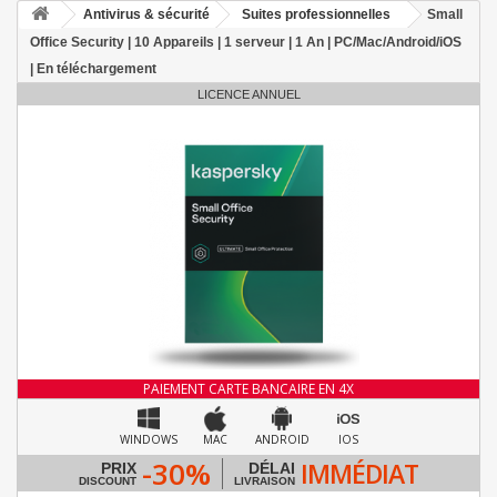
Antivirus & sécurité
Suites professionnelles
Small
Office Security | 10 Appareils | 1 serveur | 1 An | PC/Mac/Android/iOS
| En téléchargement
LICENCE ANNUEL
PAIEMENT CARTE BANCAIRE EN 4X
WINDOWS
MAC
ANDROID
IOS
-30%
IMMÉDIAT
PRIX
DÉLAI
DISCOUNT
LIVRAISON