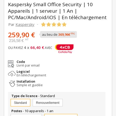
Kaspersky Small Office Security | 10
Appareils | 1 serveur | 1 An |
PC/Mac/Android/iOS | En téléchargement
Par
Kaspersky
-
259,90 €
TTC
au lieu de
369,96€
HT
216,58 €
4 x
66,40 €
OU PAYEZ
AVEC
Code
Livré par email
Logiciel
En téléchargement
Installation
Simple et guidée
Type de licence
- Standard
Standard
Renouvellement
Postes
- 10 appareils - 1 an