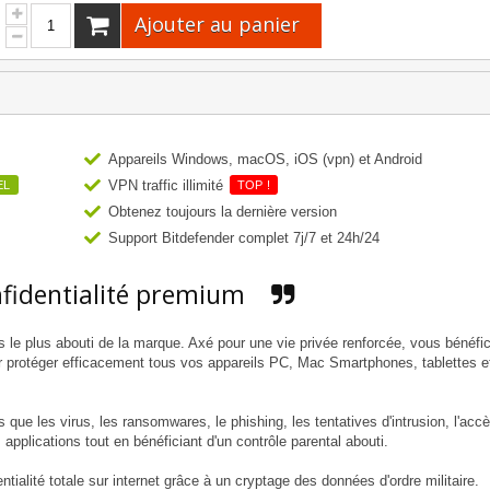
Ajouter au panier
Appareils Windows, macOS, iOS (vpn) et Android
VPN traffic illimité
EL
TOP !
Obtenez toujours la dernière version
Support Bitdefender complet 7j/7 et 24h/24
nfidentialité premium
us le plus abouti de la marque. Axé pour une vie privée renforcée, vous bénéfi
ur protéger efficacement tous vos appareils PC, Mac Smartphones, tablettes e
s que les virus, les ransomwares, le phishing, les tentatives d'intrusion, l'acc
 applications tout en bénéficiant d'un contrôle parental abouti.
ntialité totale sur internet grâce à un cryptage des données d'ordre militaire.