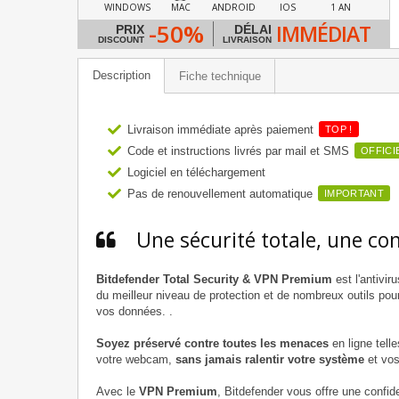
WINDOWS
MAC
ANDROID
IOS
1 AN
-50%
IMMÉDIAT
PRIX
DÉLAI
DISCOUNT
LIVRAISON
Description
Fiche technique
Livraison immédiate après paiement
TOP !
Code et instructions livrés par mail et SMS
OFFICI
Logiciel en téléchargement
Pas de renouvellement automatique
IMPORTANT
Une sécurité totale, une co
Bitdefender Total Security & VPN Premium
est l'antivir
du meilleur niveau de protection et de nombreux outils po
vos données. .
Soyez préservé contre toutes les menaces
en ligne telle
votre webcam,
sans jamais ralentir votre système
et vos
Avec le
VPN Premium
, Bitdefender vous offre une confide