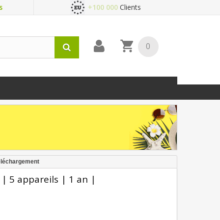
s
+100 000
Clients
0
téléchargement
 5 appareils | 1 an |