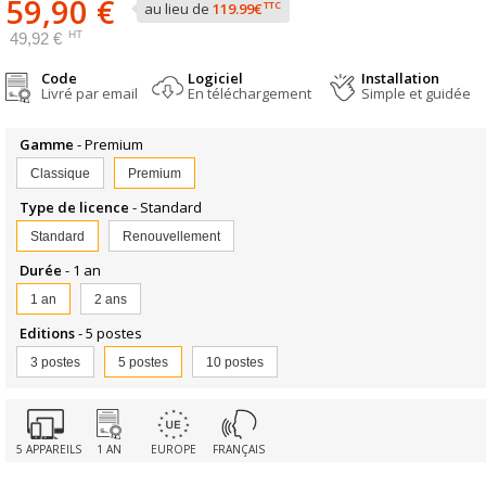
59,90 €
TTC
au lieu de
119.99€
HT
49,92 €
Code
Logiciel
Installation
Livré par email
En téléchargement
Simple et guidée
Gamme
- Premium
Classique
Premium
Type de licence
- Standard
Standard
Renouvellement
Durée
- 1 an
1 an
2 ans
Editions
- 5 postes
3 postes
5 postes
10 postes
5 APPAREILS
1 AN
EUROPE
FRANÇAIS